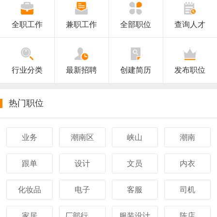
如果快速到我们网站-潮南人才网雄鹰cnrcw.cn
关于2017年潮南人才网www.cnrcw.cn改版通知!
全职工作
兼职工作
全部职位
查询人才
2021潮南人才网国庆放假通知
雄鹰-潮南招聘网2019中秋节假期工作安排
行业分类
最新招聘
创建简历
发布职位
热门职位
业务
潮南区
峡山
潮南
跟单
设计
文员
内衣
化妆品
电子
客服
司机
家居
厂部行政助理
服装设计
陈店