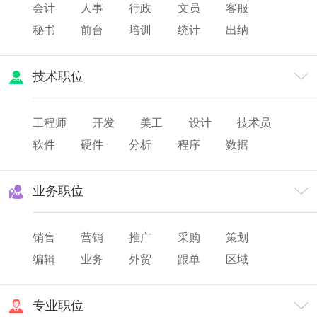
会计
人事
行政
文员
客服
秘书
前台
培训
统计
出纳
审计
财务
薪酬
人力资源
技术职位
工程师
开发
美工
设计
技术员
软件
硬件
分析
程序
数据
网页
研发
业务职位
销售
营销
推广
采购
策划
编辑
业务
外贸
跟单
区域
渠道
市场
专业职位