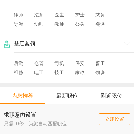
律师
法务
医生
护士
乘务
导游
幼师
教师
公关
翻译
美发
化妆
票务
摄影/摄像
基层蓝领
后勤
仓管
司机
保安
普工
维修
电工
技工
家政
领班
导购
店员
厨师
为您推荐
最新职位
附近职位
求职意向设置
立即设置
只需10秒，为您自动匹配职位